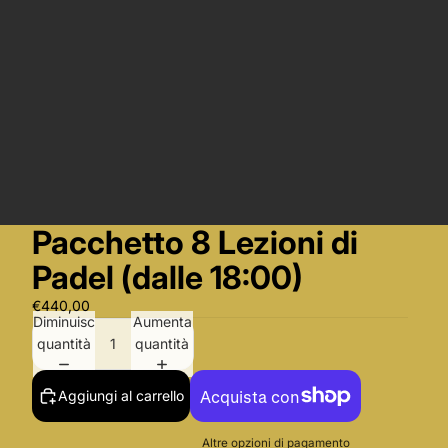
Pacchetto 8 Lezioni di
Padel (dalle 18:00)
€440,00
Diminuisci
Aumenta
quantità
quantità
Aggiungi al carrello
Altre opzioni di pagamento